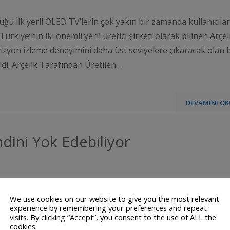
uğu ilk yerli OLED TV’lerin çok yakın bir zamanda kullanıcılar
ürkiye’nin iki önemli yerli üretici şirketi olarak bilinen Arçel
evizyon izleme deneyimini daha üst seviyelere çıkaracak olan 
eldi. Arçelik Tarafından Üretilen …
DEVAMINI OK
dini Yok Edebiliyor
We use cookies on our website to give you the most relevant
experience by remembering your preferences and repeat
visits. By clicking “Accept”, you consent to the use of ALL the
cookies.