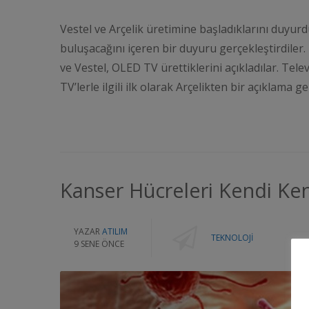
Vestel ve Arçelik üretimine başladıklarını duyurd
buluşacağını içeren bir duyuru gerçekleştirdiler. T
ve Vestel, OLED TV ürettiklerini açıkladılar. Tel
TV’lerle ilgili ilk olarak Arçelikten bir açıklama g
Kanser Hücreleri Kendi Ken
YAZAR
ATILIM
TEKNOLOJI
9 SENE ÖNCE