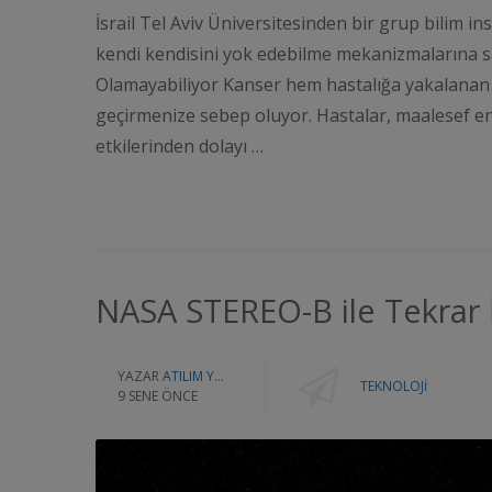
İsrail Tel Aviv Üniversitesinden bir grup bilim i
kendi kendisini yok edebilme mekanizmalarına s
Olamayabiliyor Kanser hem hastalığa yakalanan h
geçirmenize sebep oluyor. Hastalar, maalesef 
etkilerinden dolayı …
NASA STEREO-B ile Tekrar 
YAZAR
ATILIM YAZILIM
TEKNOLOJI
9 SENE ÖNCE