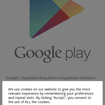
Google, Uygulama Boyutlarını Küçültecek Herkesin
malumu olan “yüksek boyutlu uygulamalar” şikayeti
We use cookies on our website to give you the most
Google’ı harekete geçti. Bir süredir gündemde olan
relevant experience by remembering your preferences
bu konu üzerine Google’da güncellemelerde düşük
and repeat visits. By clicking “Accept”, you consent to
the use of ALL the cookies.
boyutlar olması için yeni bir proje üzerinde