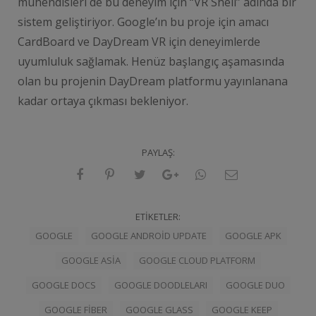
mühendisleri de bu deneyim için “VR Shell” adında bir
sistem geliştiriyor. Google’ın bu proje için amacı
CardBoard ve DayDream VR için deneyimlerde
uyumluluk sağlamak. Henüz başlangıç aşamasında
olan bu projenin DayDream platformu yayınlanana
kadar ortaya çıkması bekleniyor.
PAYLAŞ:
ETIKETLER:
GOOGLE
GOOGLE ANDROID UPDATE
GOOGLE APK
GOOGLE ASIA
GOOGLE CLOUD PLATFORM
GOOGLE DOCS
GOOGLE DOODLELARI
GOOGLE DUO
GOOGLE FIBER
GOOGLE GLASS
GOOGLE KEEP