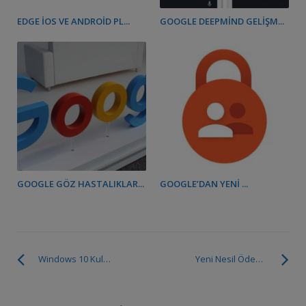
EDGE IOS VE ANDROID PL...
GOOGLE DEEPMIND GELIŞM...
GOOGLE GÖZ HASTALIKLAR...
GOOGLE’DAN YENI ...
Windows 10 Kullanım Yüzdeleri Açıklandı
Yeni Nesil Ödeme Kaydedici Cihaz Nedir?