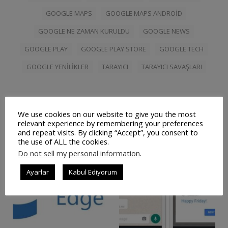
GOOGLE MAPS
GOOGLE MAPS ANDROID
GOOGLE NE ZAMAN KURULDU
GOOGLE NEWS
GOOGLE PLAY
GOOGLE PLAY STORE
GOOGLE TECH
GOOGLE YENILIKLER
TARAYICI
TARAYICI SAVAŞLARI
We use cookies on our website to give you the most
İlişkili Yazılar
relevant experience by remembering your preferences
and repeat visits. By clicking “Accept”, you consent to
the use of ALL the cookies.
Do not sell my personal information
.
Ayarlar
Kabul Ediyorum