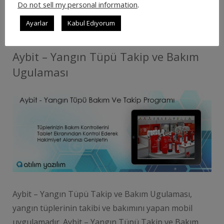
Do not sell my personal information
.
DEVAMINI OKU
Ayarlar
Kabul Ediyorum
Aybit – Yangın Tüpü Takip ve Bakım
Ugulaması
Aybit – Yangın Tüpü Takip ve Bakım Ugulaması,
yangın tüplerinin takibi ve bakımını yapan mobil
uygulamadır. Aybit – Yangın Tüpü Takip ve Bakım