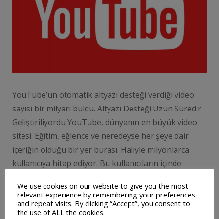
YouTube’un otomatik altyazı desteği verdiği video
sayısı bir milyarı buldu. Altyazı Desteği Uzun Süredir
Geliştiriliyordu YouTube, dünyanın en büyük video
sitesi. Eğitim, eğlence ve neredeyse her şeye dair
içeriğin olduğu bir yer burası. Haliyle milyonlarca
kullanıcıya hitap ediyor. Bu kullanıcıların içinde
duymakta zorlanan ya da duyup anlamakta zorlanan
We use cookies on our website to give you the most
kişiler için YouTube, otomatik altyazı özelliğini uzun
relevant experience by remembering your preferences
and repeat visits. By clicking “Accept”, you consent to
…
the use of ALL the cookies.