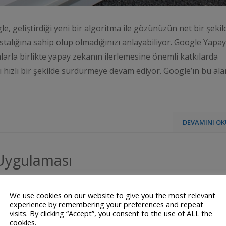
e, geliştirdiği yeni bir algoritma ile gözünüzün net bir şekil
talığına sahip olup olmadığınızı anlayabiliyor. Google Yapay
alarla birlikte yapay zekanın ilerlemesine önemli katkılarda
nı hızlı bir şekilde sürdürmeye devam ediyor. Google’ın bu al
DEVAMINI OK
Uygulaması
We use cookies on our website to give you the most relevant
experience by remembering your preferences and repeat
visits. By clicking “Accept”, you consent to the use of ALL the
cookies.