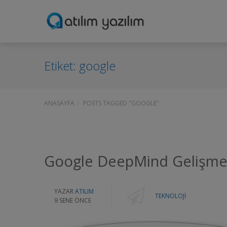
Etiket:
google
ANASAYFA
POSTS TAGGED "GOOGLE"
Google DeepMind Gelişme
YAZAR
ATILIM
TEKNOLOJI
9 SENE ÖNCE