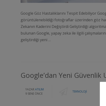
Google Göz Hastalıklarını Tespit Edebiliyor Googl
görüntülenebildiği fotoğraflar üzerinden göz has
Zekanın Kaderini Değiştirdi Geliştirdiği algoritm
bulunan Google, yapay zeka ile ilgili çalışmaları
geliştirdiği yeni …
Google’dan Yeni Güvenlik 
YAZAR
ATILIM
TEKNOLOJI
9 SENE ÖNCE