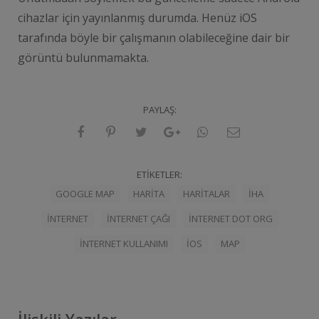
cihazlar için yayınlanmış durumda. Henüz iOS
tarafında böyle bir çalışmanın olabileceğine dair bir
görüntü bulunmamakta.
PAYLAŞ:
ETIKETLER:
GOOGLE MAP
HARITA
HARITALAR
IHA
INTERNET
INTERNET ÇAĞI
INTERNET DOT ORG
INTERNET KULLANIMI
IOS
MAP
İlişkili Yazılar