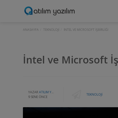
ANASAYFA
TEKNOLOJI
İNTEL VE MICROSOFT İŞBIRLIĞI
İntel ve Microsoft İş
YAZAR
ATILIM YAZILIM
TEKNOLOJI
9 SENE ÖNCE