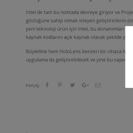
Intel de tam bu noktada devreye giriyor ve Project
gözlüğüne sahip olmak isteyen geliştiricilerin ö
yeni teknoloji ürün için Intel, bu donanımları da
kaynak kodlarını açık kaynak olacak şekilde yayı
Böylelikle hem HoloLens benzeri bir cihaza hem d
uygulama da geliştirebilecek ve yine bu sayede s
ETI
PAYLAŞ: