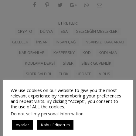
ETIKETLER:
CRYPTO
DÜNYA
ESA
GELECEĞIN MESLEKLERI
GELECEK
INSAN
INSAN ÇAĞI
INSANSIZ HAVA ARACI
KAR ORANLARI
KASPERSKY
KOD
KODLAMA
KODLAMA DERSI
SIBER
SIBER GÜVENLIK
SIBER SALDIRI
TURK
UPDATE
VIRUS
WANNA CRY
WINDOWS10
WINDOWS7
WINDOWS8
We use cookies on our website to give you the most
relevant experience by remembering your preferences
and repeat visits. By clicking “Accept”, you consent to
the use of ALL the cookies.
Do not sell my personal information
.
İlişkili Yazılar
Ayarlar
Kabul Ediyorum