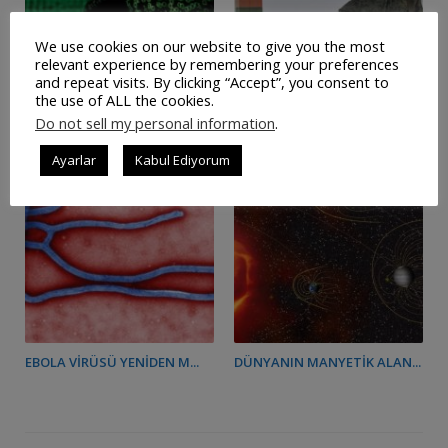
We use cookies on our website to give you the most
relevant experience by remembering your preferences
and repeat visits. By clicking “Accept”, you consent to
the use of ALL the cookies.
Do not sell my personal information
.
DÜNYA “WANNA CRY...
KUZEY KUTBUNDA NAZI İS...
Ayarlar
Kabul Ediyorum
EBOLA VIRÜSÜ YENIDEN M...
DÜNYANIN MANYETIK ALAN...