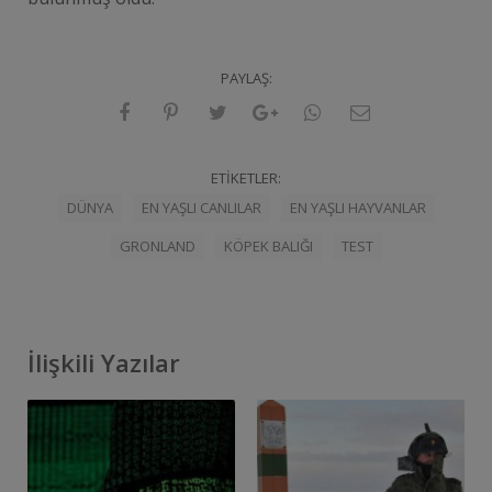
PAYLAŞ:
ETIKETLER:
DÜNYA
EN YAŞLI CANLILAR
EN YAŞLI HAYVANLAR
GRONLAND
KÖPEK BALIĞI
TEST
İlişkili Yazılar