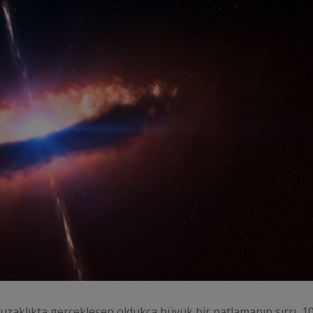
 uzaklıkta gerçekleşen oldukça büyük bir patlamanın sırrı, 1