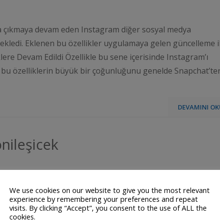
ıza çıkmaya devam eden Instagram diğer sosyal medya
a ekledi. Eklenen bu özellikler uygulamaya gelen güncelleme i
iklere Devam Edildi Özellikle bu sene içerisinde Instagram’ı
k, bu özelliklerin büyük bir çoğunluğunu genelde Snapchat’te
DEVAMINI OK
nileşicek
We use cookies on our website to give you the most relevant
experience by remembering your preferences and repeat
visits. By clicking “Accept”, you consent to the use of ALL the
cookies.