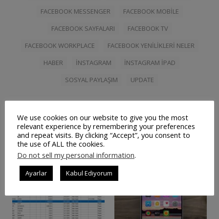
FACEBOOK MESSENGER
FACEBOOK MOBILE
FACEBOOK SAYFALARI
FACEBOOK TV
FACEBOOK WORKPLACE
FACEBOOK YENILIKLERI NELER
HABER
INSTAGRAM
INSTAGRAM IPAD
SOSYAL PAYLAŞIM
UPDATE
We use cookies on our website to give you the most
relevant experience by remembering your preferences
İlişkili Yazılar
and repeat visits. By clicking “Accept”, you consent to
the use of ALL the cookies.
Do not sell my personal information
.
Ayarlar
Kabul Ediyorum