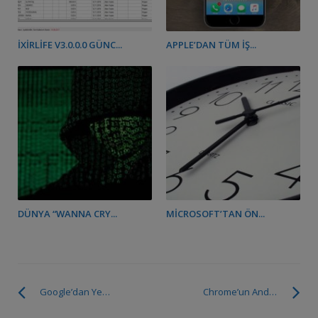
IXIRLIFE V3.0.0.0 GÜNC...
APPLE’DAN TÜM İŞ...
DÜNYA “WANNA CRY...
MICROSOFT’TAN ÖN...
Google’dan Yeni Güvenlik Uygulaması
Chrome’un Android Uygulaması Offline Çalışabilecek