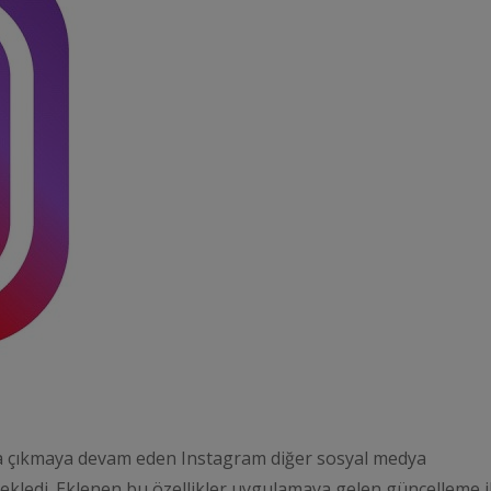
ıza çıkmaya devam eden Instagram diğer sosyal medya
a ekledi. Eklenen bu özellikler uygulamaya gelen güncelleme i