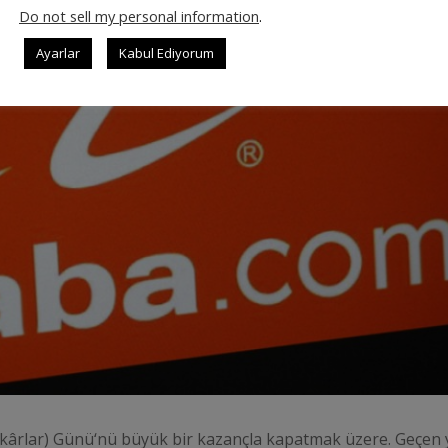
Do not sell my personal information
.
Ayarlar
Kabul Ediyorum
 (Bekârlar) Günü‘nü büyük bir kazançla kapatmak üzere. Geçen y