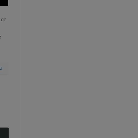
 de
e
U