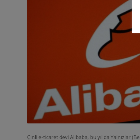
Çinli e-ticaret devi Alibaba, bu yıl da Yalnızlar