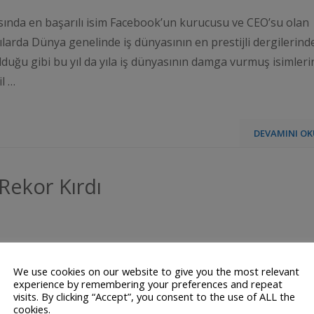
asında en başarılı isim Facebook’un kurucusu ve CEO’su olan
arda Dünya genelinde iş dünyasının en prestijli dergilerind
olduğu gibi bu yıl da yıla iş dünyasının damga vurmuş isimleri
il …
DEVAMINI OK
Rekor Kırdı
We use cookies on our website to give you the most relevant
experience by remembering your preferences and repeat
visits. By clicking “Accept”, you consent to the use of ALL the
cookies.