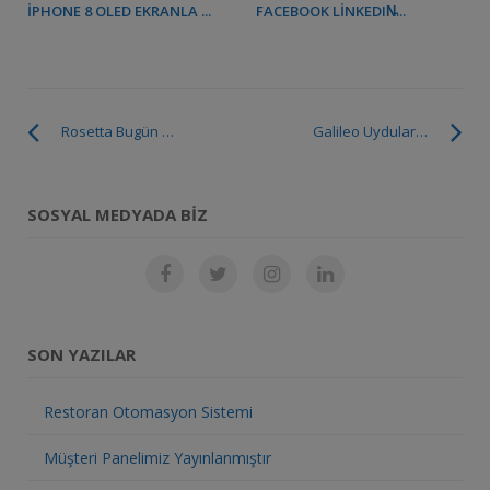
IPHONE 8 OLED EKRANLA ...
FACEBOOK LINKEDIN̵...
Rosetta Bugün Görevini Tamamlıyor
Galileo Uydularında Problemler Ortaya Çıktı
SOSYAL MEDYADA BIZ
SON YAZILAR
Restoran Otomasyon Sistemi
Müşteri Panelimiz Yayınlanmıştır