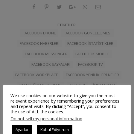
ETIKETLER:
FACEBOOK DRONE
FACEBOOK GÜNCELLEMESI
FACEBOOK HABERLERI
FACEBOOK ISTATISTIKLERI
FACEBOOK MESSENGER
FACEBOOK MOBILE
FACEBOOK SAYFALARI
FACEBOOK TV
FACEBOOK WORKPLACE
FACEBOOK YENILIKLERI NELER
GELECEĞIN MESLEKLERI
GELECEK
INSTAGRAM
We use cookies on our website to give you the most
INSTAGRAM IPAD
relevant experience by remembering your preferences
and repeat visits. By clicking “Accept”, you consent to
the use of ALL the cookies.
Do not sell my personal information
.
İlişkili Yazılar
Ayarlar
Kabul Ediyorum