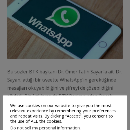
Bu sözler BTK başkanı Dr. Ömer Fatih Sayan’a ait. Dr.
Sayan, attığı bir tweette WhatsApp’in gerektiğinde
mesajları okuyabildiğini ve şifreyi de çözebildiğini
söyledi. Bir Açıklama da BTK Başkanından Önceki
günlerde WhatsApp’te önemli bir açığın meydana
We use cookies on our website to give you the most
relevant experience by remembering your preferences
çıktığını ve bu açık sayesinde de WhatsApp’in
and repeat visits. By clicking “Accept”, you consent to
kullanıcıların mesajlarına kolaylıkla erişilebildiği
the use of ALL the cookies.
Do not sell my personal information
.
ortaya çıkmıştı. Bu konuya dair bir açıklamada