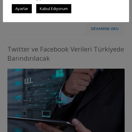
ülkemizde en …
Ayarlar
Kabul Ediyorum
DEVAMINI OKU
Twitter ve Facebook Verileri Türkiyede
Barındırılacak