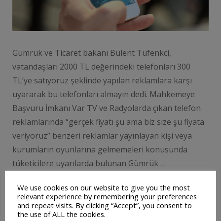
Gümrük ve Ticaret bakanı Bülent Tüfenkci,
vatandaşları 2000 TL değerindeki telefonları 300
TL’ye satıyoruz şeklinde yapılan reklamlara karşı
uyararak bu telefonları almayın dedi. Mahkemeye
Başvuru İmkanı Var TV ve Radyolarda çıkan telefon
reklamlarında “gerçek fiyatı şu ama biz size şu fiyata
veriyoruz” benzeri reklamlar yayınlayan kişi veya
kurumların oyunlarına gelmemeleri konusunda
tüketicilere uyarılarda bulunan Gümrük …
We use cookies on our website to give you the most
relevant experience by remembering your preferences
DEVAMINI OKU
and repeat visits. By clicking “Accept”, you consent to
the use of ALL the cookies.