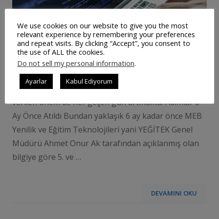
We use cookies on our website to give you the most
relevant experience by remembering your preferences
and repeat visits. By clicking “Accept”, you consent to
the use of ALL the cookies.
Bu sözler Başbakan Binali Yıldırım’a ait. Teknolojinin
Do not sell my personal information
.
en olmazsa olmazlarından olan yazılım ve kodlama
Ayarlar
Kabul Ediyorum
konusunda gerçekleştirilmesi gereken eğitime
verilen önem de her geçen gün artmakta. Adımlar 6
Ay Önce Atıldı Bundan yaklaşık 6 ay kadar önce MEB
Yenilik ve Eğitim Teknolojileri yani YEĞİTEK Genel
Müdürü Ahmet Onur Ak tarafından açıklanmış olan
bilgiye göre 5. ve …
DEVAMINI OKU