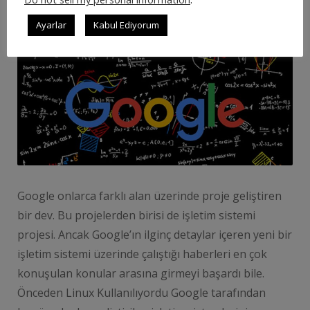
Google’dan Yeni İşletim Sistemi
Hazırlığı
Ayarlar
Kabul Ediyorum
Google onlarca farklı alan üzerinde proje geliştiren
bir dev. Bu projelerden birisi de işletim sistemi
projesi. Ancak Google’ın ilginç detaylar içeren yeni bir
işletim sistemi üzerinde çalıştığı haberleri en çok
konuşulan konular arasına girmeyi başardı bile.
Önceden Linux Kullanılıyordu Google tarafından