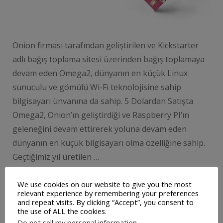
Onion firması tarafından geliştirilen ve Kickstarter
adlı bağış toplama sitesi üzerinden bağış toplamaya
devam eden Omega2, dünyanın en küçük Linux
sunuculu ve gömülü Wi-Fi teknolojisine sahip
bilgisayarı ünvanına da sahip. 5 Dolardan Satışta
Omega2, Onion’ın geliştirdiği ve Raspberry PI’ın
geleneğini devam ettirerek yoluna devam eden
dünyanın en küçük bilgisayarı olma özelliğine sahip.
Geçtiğimiz yıl üretilen …
We use cookies on our website to give you the most
relevant experience by remembering your preferences
DEVAMINI OKU
and repeat visits. By clicking “Accept”, you consent to
the use of ALL the cookies.
Do not sell my personal information
.