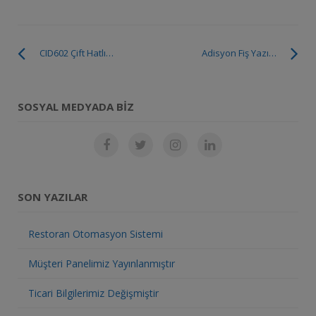
CID602 Çift Hatlı Caller Id Arayan Numarayı Tanıma Sistemi
Adisyon Fiş Yazıcısı ve Mutfak Yazcısı
SOSYAL MEDYADA BIZ
SON YAZILAR
Restoran Otomasyon Sistemi
Müşteri Panelimiz Yayınlanmıştır
Ticari Bilgilerimiz Değişmiştir