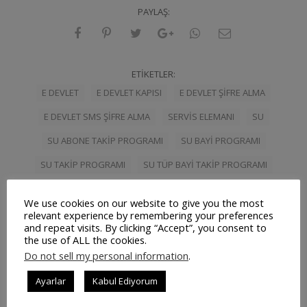
PAYLAŞ:
ETIKETLER:
E DEVLET
E DEVLET KAPISI
E DEVLET ŞIFRE ALMA
E DEVLET SMS ŞIFRE ALMA
SERVIS ELEMANI
SU
SU ABONE TAKIP PROGRAMI
SU BAYI PROGRAMI
SU TAKIP PROGRAMI
SU TÜP BAYI TAKIP PROGRAMI
SU TÜP TAKIP PROGRAMI
TÜP SERVISI
TURK
We use cookies on our website to give you the most
relevant experience by remembering your preferences
and repeat visits. By clicking “Accept”, you consent to
the use of ALL the cookies.
Do not sell my personal information
.
İlişkili Yazılar
Ayarlar
Kabul Ediyorum