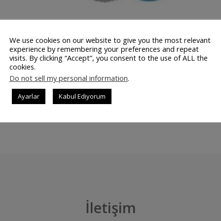
liğini kaybetmeden ilerlemeye devam ediyor. Türkiyede Tüp
We use cookies on our website to give you the most relevant
laşılacağı üzere Likit propan gaz olarak adlandırılan LPG,
experience by remembering your preferences and repeat
visits. By clicking “Accept”, you consent to the use of ALL the
a ya da doğal gaz yataklarından elde edilen ve basınç altınd
cookies.
dır. Renksiz, kokusuz, yanıcı ve …
Do not sell my personal information
.
Ayarlar
Kabul Ediyorum
DEVAMINI OK
İletişim