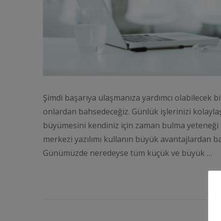
Şimdi başarıya ulaşmanıza yardımcı olabilecek bir
onlardan bahsedeceğiz. Günlük işlerinizi kolaylaşt
büyümesini kendiniz için zaman bulma yeteneği il
merkezi yazılımı kullanın büyük avantajlardan b
Günümüzde neredeyse tüm küçük ve büyük …