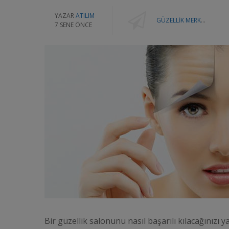
YAZAR
ATILIM
GÜZELLIK MERKEZI YAZILIMINININ SALON HIZMETLERI İÇIN ÜRETKENLIĞI ARTIRMAYA YÖNELIK BIRKAÇ İPUCU
7 SENE ÖNCE
Bir güzellik salonunu nasıl başarılı kılacağınızı