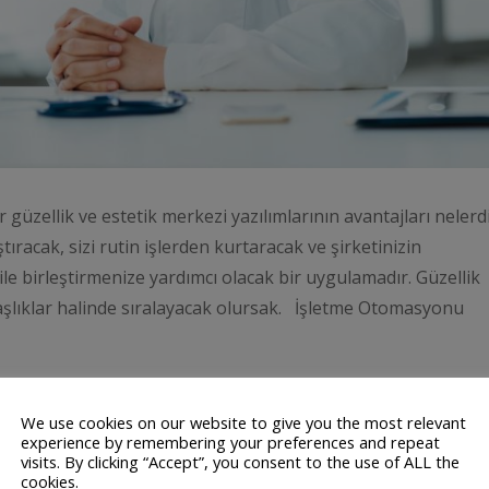
 güzellik ve estetik merkezi yazılımlarının avantajları nelerd
ıracak, sizi rutin işlerden kurtaracak ve şirketinizin
e birleştirmenize yardımcı olacak bir uygulamadır. Güzellik
aşlıklar halinde sıralayacak olursak. İşletme Otomasyonu
DEVAMINI OK
We use cookies on our website to give you the most relevant
experience by remembering your preferences and repeat
visits. By clicking “Accept”, you consent to the use of ALL the
cookies.