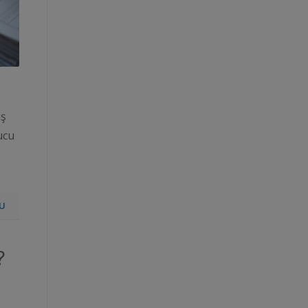
ış
ucu
U
?