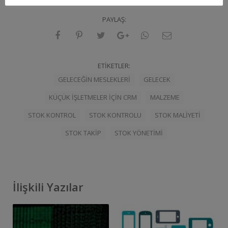
PAYLAŞ:
ETIKETLER:
GELECEĞIN MESLEKLERI
GELECEK
KÜÇÜK IŞLETMELER IÇIN CRM
MALZEME
STOK KONTROL
STOK KONTROLU
STOK MALIYETI
STOK TAKIP
STOK YÖNETIMI
İlişkili Yazılar