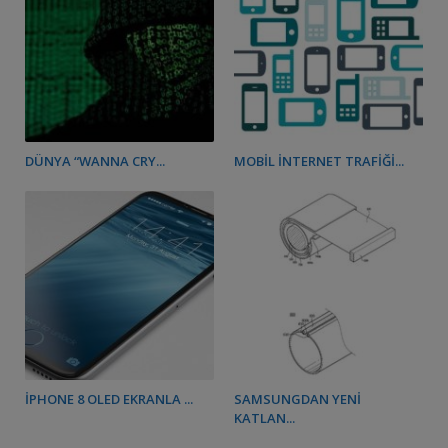
DÜNYA “WANNA CRY...
MOBIL İNTERNET TRAFIĞI...
IPHONE 8 OLED EKRANLA ...
SAMSUNGDAN YENI
KATLAN...