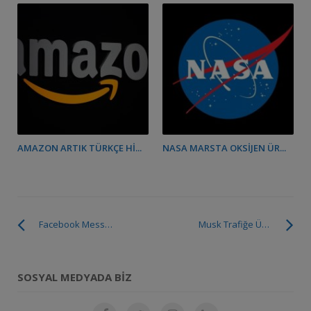
AMAZON ARTIK TÜRKÇE HI...
NASA MARSTA OKSIJEN ÜR...
Facebook Messenger’a Anket Özelliği Getiriliyor
Musk Trafiğe Üçüncü Boyutu Getiriyor
SOSYAL MEDYADA BIZ