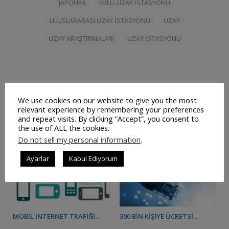
JAPONYA
MILLI UZAY ISTASYONU
ULUSLARARASI UZAY ISTASYONU
UZAY
UZAY ARAŞTIRMALARI
UZAY ISTASYONU
İlişkili Yazılar
We use cookies on our website to give you the most
relevant experience by remembering your preferences
and repeat visits. By clicking “Accept”, you consent to
the use of ALL the cookies.
Do not sell my personal information
.
Ayarlar
Kabul Ediyorum
MOBIL İNTERNET TRAFIĞI...
300 BIN KIŞIYE ÜCRETSI...