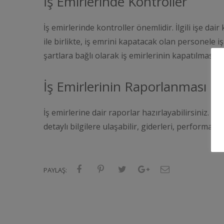
İş Emirlerinde Kontroller
İş emirlerinde kontroller önemlidir. İlgili işe dair
ile birlikte, iş emrini kapatacak olan personele iş
şartlara bağlı olarak iş emirlerinin kapatılmasını 
İş Emirlerinin Raporlanması
İş emirlerine dair raporlar hazırlayabilirsiniz. B
detaylı bilgilere ulaşabilir, giderleri, performans,
PAYLAŞ: