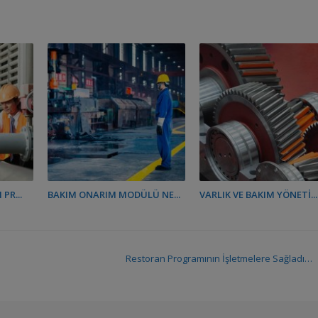
PR...
BAKIM ONARIM MODÜLÜ NE...
VARLIK VE BAKIM YÖNETI...
Restoran Programının İşletmelere Sağladığı Avantajlar