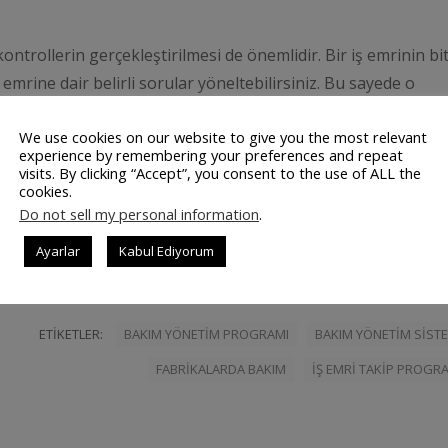
 kontrollerin gerçekleştirilmesi de önemlidir. Bir iş emrinin bit
 emrine dair belirli sorular yöneltebilirsiniz. Bu sayede o
sağlayabilirsiniz.
We use cookies on our website to give you the most relevant
experience by remembering your preferences and repeat
visits. By clicking “Accept”, you consent to the use of ALL the
cookies.
Do not sell my personal information
.
u sayede toplam ya da spesifik olarak iş emirleri hakkında en
Ayarlar
Kabul Ediyorum
 zaman, maliyet gibi çıktıları elde edebilirsiniz.
ETIKETLER:
BAKIM YÖNETIM PROGRAMI
BAKIM YÖNETIM SIST
FABRIKALARDA BAKIM
IŞ EMRI TAKIP PROGR