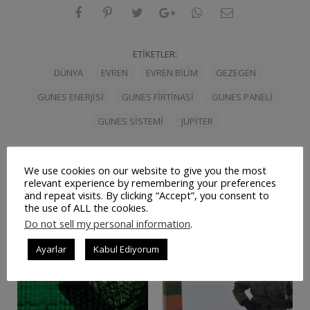
ETIKETLER:
DÜNYA
EVREN
EVREN BILIM
GEZEGEN
GUNES ENERJISI
GUNES FIRTINASI
GUNES PANELI
GUNES SISTEMI
JÜPITER
We use cookies on our website to give you the most
relevant experience by remembering your preferences
İlişkili Yazılar
and repeat visits. By clicking “Accept”, you consent to
the use of ALL the cookies.
Do not sell my personal information
.
Ayarlar
Kabul Ediyorum