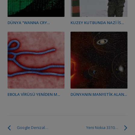
DÜNYA “WANNA CRY...
KUZEY KUTBUNDA NAZI İS...
EBOLA VIRÜSÜ YENIDEN M...
DÜNYANIN MANYETIK ALAN...
Google Denizaltında 26 TBPS’lik Kablo
Yeni Nokia 3310 Siparişlerde Şaşırttı