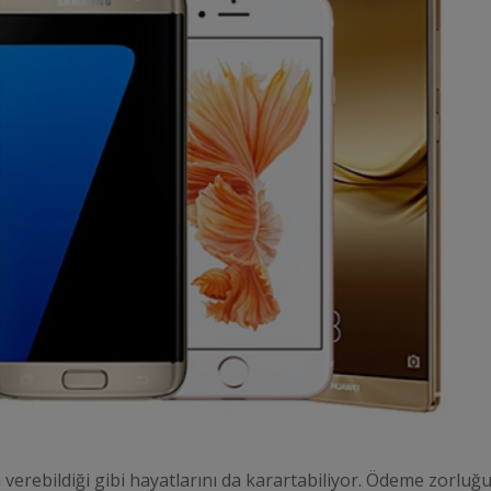
rı verebildiği gibi hayatlarını da karartabiliyor. Ödeme zorluğ