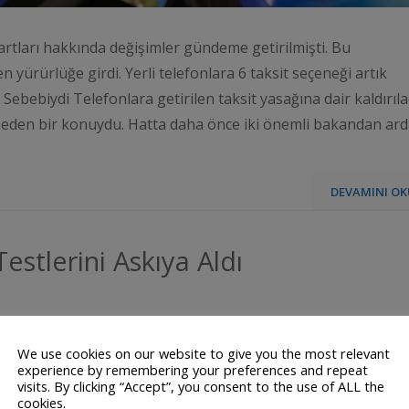
tları hakkında değişimler gündeme getirilmişti. Bu
 yürürlüğe girdi. Yerli telefonlara 6 taksit seçeneği artık
 Sebebiydi Telefonlara getirilen taksit yasağına dair kaldırıl
 eden bir konuydu. Hatta daha önce iki önemli bakandan ard
DEVAMINI OK
stlerini Askıya Aldı
We use cookies on our website to give you the most relevant
experience by remembering your preferences and repeat
visits. By clicking “Accept”, you consent to the use of ALL the
cookies.