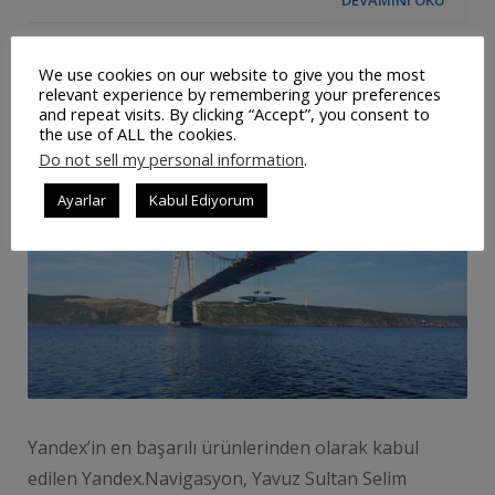
DEVAMINI OKU
Üçüncü Köprü Yandex Navigasyona
We use cookies on our website to give you the most
relevant experience by remembering your preferences
Geldi
and repeat visits. By clicking “Accept”, you consent to
the use of ALL the cookies.
Do not sell my personal information
.
Ayarlar
Kabul Ediyorum
Yandex’in en başarılı ürünlerinden olarak kabul
edilen Yandex.Navigasyon, Yavuz Sultan Selim