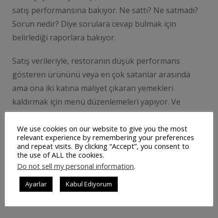
satış performansına bakıyor. Ne sattı? Ne satmadı?
Sorun nedir? Diye sorulara cevap bulmak için
belirlediği raporlara bakıyor.
Satış verileriyle, restoranın düşük performans
gösteren ürününü veya en çok satanlar arasında
ama ona iki katına maliyet çıkaran yemekleri
kaldırmak için menü düzenlemeleri yapıyor. Ve
böylece işletmesinin zararını en aza indiriyor.
We use cookies on our website to give you the most
relevant experience by remembering your preferences
Siz de işletmenizin verilerini kullanarak daha fazla
and repeat visits. By clicking “Accept”, you consent to
bilgi edinmek ister misiniz? Her işletmenin düzenli
the use of ALL the cookies.
olarak analiz etmesi gereken veri türleri hakkında
Do not sell my personal information
.
bilgi edinmek için Aybit – Pos sistemi ve raporlarına
Ayarlar
Kabul Ediyorum
bir göz atınız.