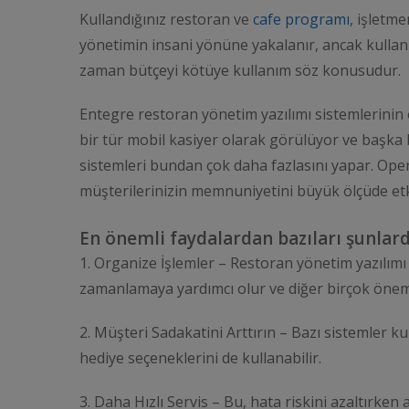
Kullandığınız restoran ve
cafe programı
, işletme
yönetimin insani yönüne yakalanır, ancak kullanıl
zaman bütçeyi kötüye kullanım söz konusudur.
Entegre restoran yönetim yazılımı sistemlerinin ö
bir tür mobil kasiyer olarak görülüyor ve başka 
sistemleri bundan çok daha fazlasını yapar. Opera
müşterilerinizin memnuniyetini büyük ölçüde etki
En önemli faydalardan bazıları şunlard
1. Organize İşlemler – Restoran yönetim yazılımı s
zamanlamaya yardımcı olur ve diğer birçok önemli
2. Müşteri Sadakatini Arttırın – Bazı sistemler k
hediye seçeneklerini de kullanabilir.
3. Daha Hızlı Servis – Bu, hata riskini azaltırke