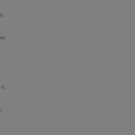
 o
lım
ır,
ı