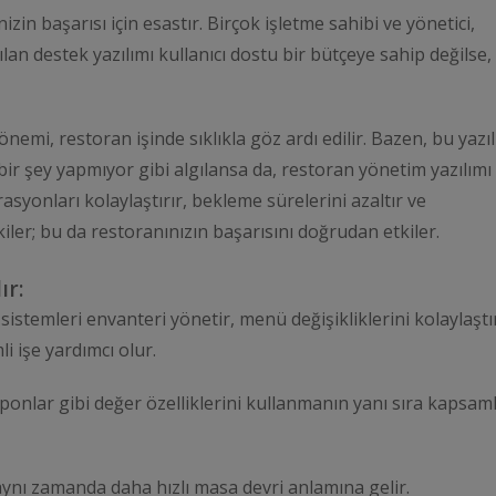
nizin başarısı için esastır. Birçok işletme sahibi ve yönetici,
an destek yazılımı kullanıcı dostu bir bütçeye sahip değilse,
nemi, restoran işinde sıklıkla göz ardı edilir. Bazen, bu yazı
bir şey yapmıyor gibi algılansa da, restoran yönetim yazılımı
syonları kolaylaştırır, bekleme sürelerini azaltır ve
ler; bu da restoranınızın başarısını doğrudan etkiler.
ır:
istemleri envanteri yönetir, menü değişikliklerini kolaylaştır
 işe yardımcı olur.
uponlar gibi değer özelliklerini kullanmanın yanı sıra kapsaml
n aynı zamanda daha hızlı masa devri anlamına gelir.