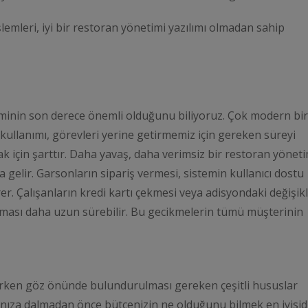
lemleri, iyi bir restoran yönetimi yazılımı olmadan sahip
minin son derece önemli olduğunu biliyoruz. Çok modern bir
 kullanımı, görevleri yerine getirmemiz için gereken süreyi
 için şarttır. Daha yavaş, daha verimsiz bir restoran yönet
gelir. Garsonların sipariş vermesi, sistemin kullanıcı dostu
. Çalışanların kredi kartı çekmesi veya adisyondaki değişikl
ması daha uzun sürebilir. Bu gecikmelerin tümü müşterinin
çerken göz önünde bulundurulması gereken çeşitli hususlar
manıza dalmadan önce bütçenizin ne olduğunu bilmek en iyisidi