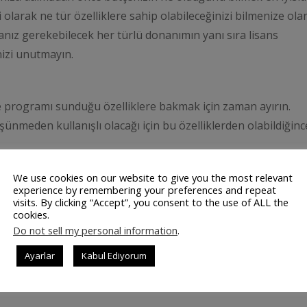
olarak ne tür özelliklere sahip olabileceğinizi bilmenize ola
manız gerekebilecek her türlü donanımın yanı sıra lisans
nizi unutmayın.
afe programı sunduğu özelliklere bakmak için zaman ayırın.
üşünmeden kullanışlı olacağı için bu özelliklerden olabildiğinc
evlere sahiptir, bazıları ise üçüncü taraf uygulamalarla
We use cookies on our website to give you the most relevant
experience by remembering your preferences and repeat
visits. By clicking “Accept”, you consent to the use of ALL the
cookies.
niz POS’un hangi işlemcilerle çalıştığından emin olun, çünkü
Do not sell my personal information
.
ınızın sistemin dışında işlem görmesi gerekir; bu da zamanı
Ayarlar
Kabul Ediyorum
atıcı NFC ve EMV özelliği sunacak, yani Apple Pay gibi öd