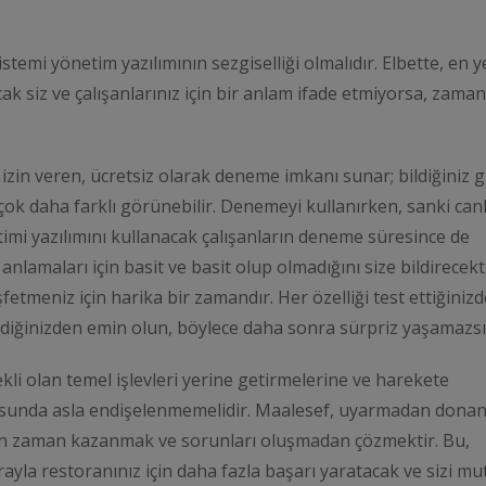
temi yönetim yazılımının sezgiselliği olmalıdır. Elbette, en y
ancak siz ve çalışanlarınız için bir anlam ifade etmiyorsa, zaman
zin veren, ücretsiz olarak deneme imkanı sunar; bildiğiniz gi
çok daha farklı görünebilir. Denemeyi kullanırken, sanki canl
imi yazılımını kullanacak çalışanların deneme süresince de
nlamaları için basit ve basit olup olmadığını size bildirecekti
etmeniz için harika bir zamandır. Her özelliği test ettiğiniz
ediğinizden emin olun, böylece daha sonra sürpriz yaşamazsı
rekli olan temel işlevleri yerine getirmelerine ve harekete
nusunda asla endişelenmemelidir. Maalesef, uyarmadan dona
lan zaman kazanmak ve sorunları oluşmadan çözmektir. Bu,
ırayla restoranınız için daha fazla başarı yaratacak ve sizi mu