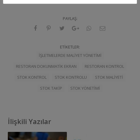
PAYLAŞ:
ETIKETLER:
IŞLETMELERDE MALIYET YÖNETIMI
RESTORAN DOKUNMATIK EKRAN
RESTORAN KONTROL
STOK KONTROL
STOK KONTROLU
STOK MALIYETI
STOK TAKIP
STOK YÖNETIMI
İlişkili Yazılar