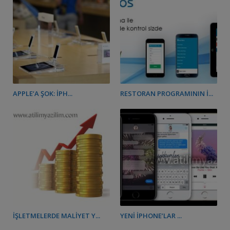
APPLE’A ŞOK: İPH...
RESTORAN PROGRAMININ İ...
İŞLETMELERDE MALIYET Y...
YENI IPHONE’LAR ...