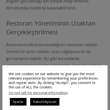
bilgileri gözükeceği için ismiyle hitap etmeniz
durumunda müşteriyi kazanabilirsiniz.
Restoran Yönetiminin Uzaktan
Gerçekleştirilmesi
Restoranınızda bulunamadığınız zamanlar olabilir.
Önemli bir işiniz olabilir, ürün sağlayıcısı ile bir
görüşmeniz olabilir. Bu gibi durumlarda
restoranınızda bulunmayabilirsiniz. Ama her zaman
kontrolün sizde olmasını istersiniz. Dışarıda
We use cookies on our website to give you the most
relevant experience by remembering your preferences
olduğunuz anlarda dahi gelir, gider bilgilerine
and repeat visits. By clicking “Accept”, you consent to
ulaşabilir ya da stok durumunun kontrolünü
the use of ALL the cookies.
Do not sell my personal information
.
sağlayabilirsiniz. Bu sayede restoranınıza dair günlük
işler hakkında rapor alabilir ya da stok durumunu
Ayarlar
Kabul Ediyorum
kontrol edersiniz.