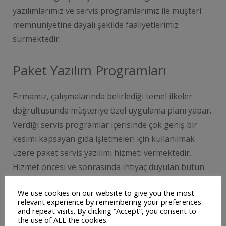
yazılımlarımız ve servis programlarımız ile müşteri
memnuniyetine dayalı şekilde faaliyetlerimiz
sürmektedir.
Paket Yazılım Programları
Firmamız, çalışmalarında belirlediği temel ilkeler
doğrultusunda müşteriye özel uygulama planı yapar.
Verdiği servis programlar içerisinde çok geniş bir
kesimi kapsayan gıda işletmeleri için kullanılmak
üzere paket servis yazılımı hizmeti vermektedir.
Hizmet öncesi ve sonrasında ihtiyaç duyulan bütün
işlemler uzman ekibimiz tarafından sağlanır. Devamlı
We use cookies on our website to give you the most
güncel tutulan yazılım ve servis programları ile
relevant experience by remembering your preferences
müşteri memnuniyeti odaklı şekilde faaliyetlerimiz
and repeat visits. By clicking “Accept”, you consent to
the use of ALL the cookies.
sürer.