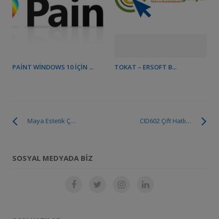
PAINT WINDOWS 10 İÇIN ...
TOKAT – ERSOFT B...
Maya Estetik Çağrı Merkezi Uygulaması
CID602 Çift Hatlı Caller Id Arayan Numarayı Tanıma Sistemi
SOSYAL MEDYADA BIZ