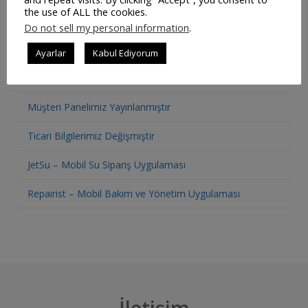
the use of ALL the cookies.
Do not sell my personal information
.
SON YAZILAR
Ayarlar
Kabul Ediyorum
Restoran Otomasyon Sistemi
Müşteri Panelimiz Yayınlanmıştır
Ticari Bilgilerimiz Değişmiştir
JetSu – Mobil Su Sipariş Uygulaması
Repairist – Mobil Bakım ve Yönetim Uygulaması
İletişim