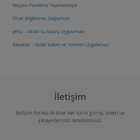
Müşteri Panelimiz Yayınlanmıştır
Ticari Bilgilerimiz Değişmiştir
JetSu – Mobil Su Sipariş Uygulaması
Repairist – Mobil Bakım ve Yönetim Uygulaması
İletişim
İletişim formu ile bize her türlü görüş, öneri ve
şikayetlerinizi iletebilirsiniz.