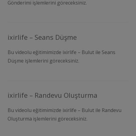
Gönderimi işlemlerini göreceksiniz.
ixirlife – Seans Düşme
Bu videolu eğitimimizde ixirlife – Bulut ile Seans
Düşme işlemlerini göreceksiniz.
ixirlife – Randevu Oluşturma
Bu videolu eğitimimizde ixirlife – Bulut ile Randevu
Oluşturma işlemlerini göreceksiniz.