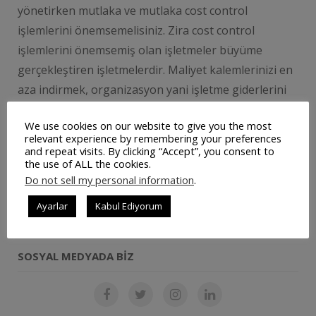
yönetirken mutlaka ve mutlaka cost control
işlemlerini önemsemelisiniz. Zira cost control
işlemlerini önemsemiş olan işletmeler büyüme
gerçekleştiren işletmelerdir. Maliyet kalemlerinizi en
aza indirmek, organizasyon yani işletme giderlerini
azaltmak hem gelirlerini arttırmanıza hem de
We use cookies on our website to give you the most
geleceğe …
relevant experience by remembering your preferences
and repeat visits. By clicking “Accept”, you consent to
the use of ALL the cookies.
Do not sell my personal information
.
DEVAMINI OKU
Ayarlar
Kabul Ediyorum
SOSYAL MEDYADA BIZ