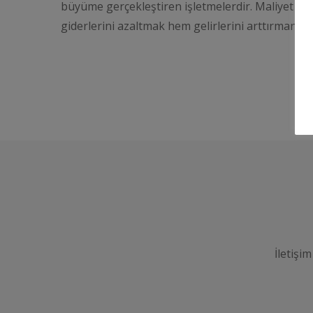
büyüme gerçekleştiren işletmelerdir. Maliyet kal
giderlerini azaltmak hem gelirlerini arttırmanız
İletişim