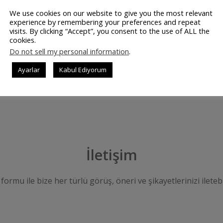
emlerinizi en aza indirmek, organizasyon yani işletme
We use cookies on our website to give you the most relevant
a hem de geleceğe …
experience by remembering your preferences and repeat
visits. By clicking “Accept”, you consent to the use of ALL the
cookies.
Do not sell my personal information
.
DEVAMINI OK
Ayarlar
Kabul Ediyorum
İletişim
 formu ile bize her türlü görüş, öneri ve şikayetlerinizi iletebi