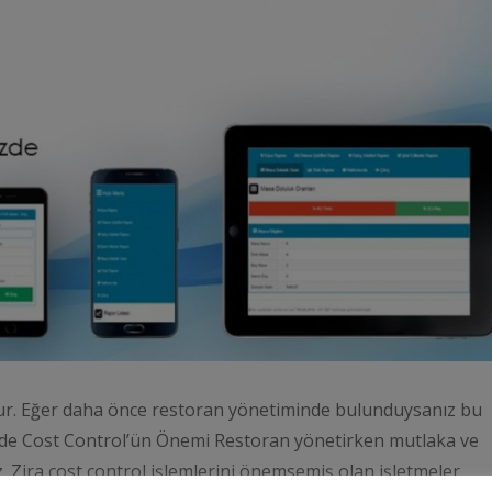
ur. Eğer daha önce restoran yönetiminde bulunduysanız bu
inde Cost Control’ün Önemi Restoran yönetirken mutlaka ve
. Zira cost control işlemlerini önemsemiş olan işletmeler