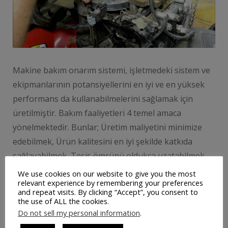
Makine bakım onarım sistemi, işletmedeki sistem ve
ekipmanlarının potansiyellerini en iyi ve en yüksek
performans da kullanabilmelerini sağlamak için
üretilmiştir. Bakım faaliyetleri 4 temel amaca
yönelmektedir. Bunlar; Üretim maliyetini minimize
edebilmek, Ürün kalitesini en iyi şekilde katkıda
sağlayabilmek, Tesis ömrünü oldukça uzatabilmek,
Üretimde ki sürekliliği yakalamak ve bunun devamlı
We use cookies on our website to give you the most
relevant experience by remembering your preferences
olmasını sağlayabilmektir. Büyük ya da küçük …
and repeat visits. By clicking “Accept”, you consent to
the use of ALL the cookies.
Do not sell my personal information
.
DEVAMINI OKU