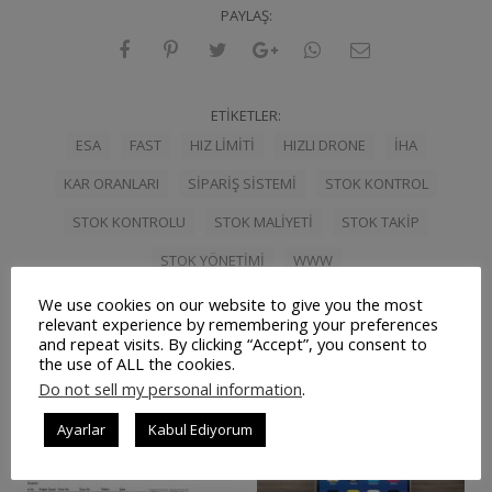
PAYLAŞ:
ETIKETLER:
ESA
FAST
HIZ LIMITI
HIZLI DRONE
IHA
KAR ORANLARI
SIPARIŞ SISTEMI
STOK KONTROL
STOK KONTROLU
STOK MALIYETI
STOK TAKIP
STOK YÖNETIMI
WWW
We use cookies on our website to give you the most
relevant experience by remembering your preferences
and repeat visits. By clicking “Accept”, you consent to
the use of ALL the cookies.
İlişkili Yazılar
Do not sell my personal information
.
Ayarlar
Kabul Ediyorum