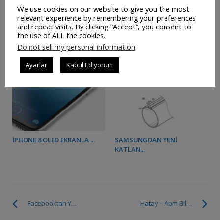
We use cookies on our website to give you the most
relevant experience by remembering your preferences
DÜNYA “WANNA CRY...
MOBIL İNTERNET TRAFIĞI...
and repeat visits. By clicking “Accept”, you consent to
the use of ALL the cookies.
Do not sell my personal information
.
Ayarlar
Kabul Ediyorum
IPHONE 8 OLED EKRANLA ...
SAMSUNGDAN YENI
KATLAN...
Facebooktan Yeni Güvenlik Önlemleri
Hatay – Apm Bilgisayar – Atılım Yazılım Bayi