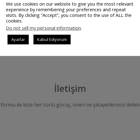
lirsiniz. Yine Pos Terazi kullanarak dara alma işlemini de …
We use cookies on our website to give you the most relevant
experience by remembering your preferences and repeat
visits. By clicking “Accept”, you consent to the use of ALL the
cookies.
DEVAMINI OK
Do not sell my personal information
.
Ayarlar
Kabul Ediyorum
İletişim
 formu ile bize her türlü görüş, öneri ve şikayetlerinizi iletebi