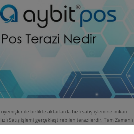
uyemişler ile birlikte aktarlarda hızlı satış işlemine imkan
zlı Satış işlemi gerçekleştirebilen terazilerdir. Tam Zamanlı
lçümler gerçekleştirebilirsiniz ve ölçümlerden sonra ilgili