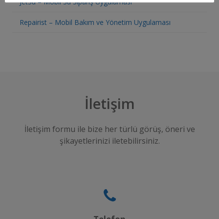
JetSu – Mobil Su Sipariş Uygulaması
Repairist – Mobil Bakım ve Yönetim Uygulaması
İletişim
İletişim formu ile bize her türlü görüş, öneri ve
şikayetlerinizi iletebilirsiniz.