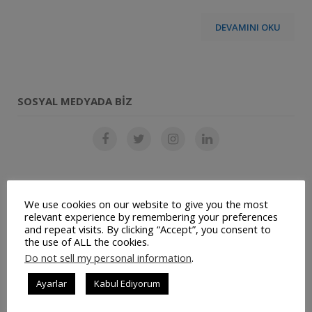
DEVAMINI OKU
SOSYAL MEDYADA BIZ
SON YAZILAR
We use cookies on our website to give you the most
relevant experience by remembering your preferences
Restoran Otomasyon Sistemi
and repeat visits. By clicking “Accept”, you consent to
the use of ALL the cookies.
Müşteri Panelimiz Yayınlanmıştır
Do not sell my personal information
.
Ayarlar
Kabul Ediyorum
Ticari Bilgilerimiz Değişmiştir