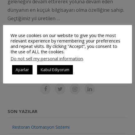
geleneğini devam ettirerek yoluna devam eden
dünyanın en küçük bilgisayarı olma özelliğine sahip.
Geçtiğimiz yıl üretilen …
We use cookies on our website to give you the most
relevant experience by remembering your preferences
DEVAMINI OKU
and repeat visits. By clicking “Accept”, you consent to
the use of ALL the cookies.
Do not sell my personal information
.
Ayarlar
Kabul Ediyorum
SOSYAL MEDYADA BIZ
SON YAZILAR
Restoran Otomasyon Sistemi