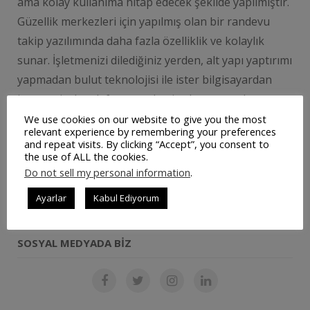
ama kolay kullanıma hitap edecek şekilde yapılmıştır.
Güzellik merkezleri için yapılmış olan bir randevu
takip yazılımında daha fazla özelliklik ve kolaylık
sunar. İşletmenizi dilediğiniz yerden, alt yapı yaptırımı
yapmadan bulut teknolojisi ile ister bilgisayardan
isterseniz de telefonunuzdan iş akışını, randevunuzu
ve müşterilerinizi …
We use cookies on our website to give you the most
relevant experience by remembering your preferences
and repeat visits. By clicking “Accept”, you consent to
the use of ALL the cookies.
DEVAMINI OKU
Do not sell my personal information
.
Ayarlar
Kabul Ediyorum
SOSYAL MEDYADA BIZ