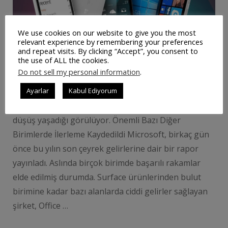
We use cookies on our website to give you the most
relevant experience by remembering your preferences
and repeat visits. By clicking “Accept”, you consent to
the use of ALL the cookies.
Do not sell my personal information
.
2016’nın son çeyreğine dair güncel gelir verilerini
Ayarlar
Kabul Ediyorum
açıklayan Microsoft’un telefon bölümünde büyük bir
düşüş yaşadığı görülüyor. Önemli Bazı Diğer
Birimlerde İlerleme Kaydedildi Microsoft, birkaç gün
önce bu yılın son çeyrek gelirlerine dair bir rapor
yayınladı. Aslında birçok birimde başarılı rakamlar
elde edilmiş durumda. Surface ürünlerinden bulut
birimine kadar bazı alanlarda ciddi gelirler sağlayan
şirket, Office …