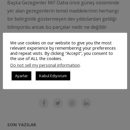
Başka Gezegenler Mi? Daha önce güneş sisteminde
yer alan gezegenlerin temel maddelerinin herhangi
bir belirginlik göstermeyen dev yıldızlardan geldiği
biliniyordu ancak bu parçalar nedir ne değildir
bunlarla ilgili …
We use cookies on our website to give you the most
relevant experience by remembering your preferences
and repeat visits. By clicking “Accept”, you consent to
DEVAMINI OKU
the use of ALL the cookies.
Do not sell my personal information
.
Ayarlar
Kabul Ediyorum
SOSYAL MEDYADA BIZ
SON YAZILAR