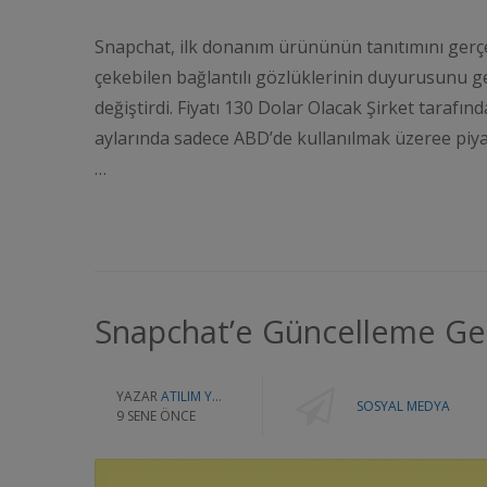
Snapchat, ilk donanım ürününün tanıtımını gerçekl
çekebilen bağlantılı gözlüklerinin duyurusunu ge
değiştirdi. Fiyatı 130 Dolar Olacak Şirket tarafı
aylarında sadece ABD’de kullanılmak üzeree piya
…
Snapchat’e Güncelleme Ge
YAZAR
ATILIM YAZILIM
SOSYAL MEDYA
9 SENE ÖNCE