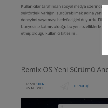
Kullanıcılar tarafından sosyal medya üzerinde gerç
sektördeki varlığını sürdürebilmek adına yeni giri
deneyimi yaşatmayı hedeflediğini duyurdu. Filtr
bünyesine katmış olduğu bu yeni özelliklerle kulla
etmiş olduğu kullanıcı kitlesini …
Remix OS Yeni Sürümü Andro
YAZAR
ATILIM
TEKNOLOJI
9 SENE ÖNCE