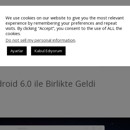
ekleştirilen aktivitelere farklı bir bakış açısı getiren Snapc
şimi ile birlikte kullanıcılarına daha kaliteli bir uygulama
We use cookies on our website to give you the most relevant
experience by remembering your preferences and repeat
e Kullanım Tercihleri Önemseniyor Snapchat şu anda kendi
visits. By clicking “Accept”, you consent to the use of ALL the
nıcıların filtre kullanım tercihlerine de odaklanırken, hitap
cookies.
Do not sell my personal information
.
Ayarlar
Kabul Ediyorum
DEVAMINI OK
id 6.0 ile Birlikte Geldi