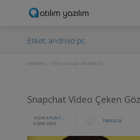
Etiket:
android pc
ANASAYFA
POSTS TAGGED "ANDROID PC"
Snapchat Video Çeken Gözlü
YAZAR
ATILIM YAZILIM
TEKNOLOJI
9 SENE ÖNCE