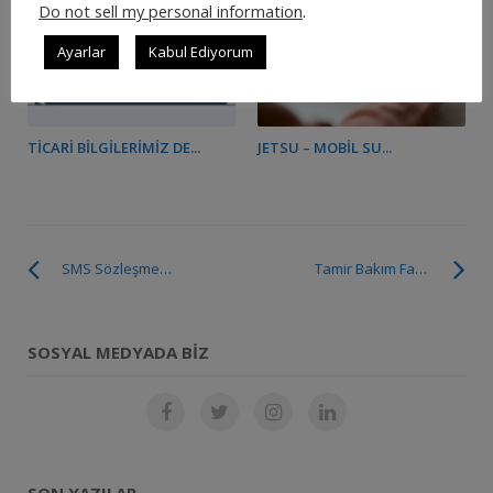
Do not sell my personal information
.
Ayarlar
Kabul Ediyorum
TICARI BILGILERIMIZ DE...
JETSU – MOBIL SU...
SMS Sözleşmesi Hakkında Bilgilendirme
Tamir Bakım Faaliyetlerinin Üretime Etkisi Nelerdir?
SOSYAL MEDYADA BIZ