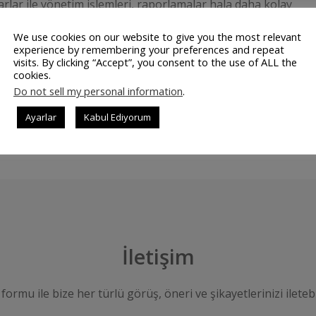
yarlar ile yönetim işlemleri, raporlamalar hala daha kolay
gibi işletmelerinde işlerini takip etmesini kolaylaştırıyor. A
We use cookies on our website to give you the most relevant
rist mobil uygulaması bakım personellerinin daha fazla hara
experience by remembering your preferences and repeat
visits. By clicking “Accept”, you consent to the use of ALL the
cookies.
Do not sell my personal information
.
DEVAMINI OK
Ayarlar
Kabul Ediyorum
İletişim
 formu ile bize her türlü görüş, öneri ve şikayetlerinizi iletebi