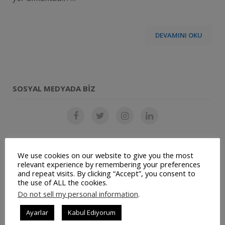
DEVAMINI OKU
SOSYAL MEDYADA BIZ
SON YAZILAR
We use cookies on our website to give you the most
relevant experience by remembering your preferences
and repeat visits. By clicking “Accept”, you consent to
Restoran Otomasyon Sistemi
the use of ALL the cookies.
Do not sell my personal information
.
Müşteri Panelimiz Yayınlanmıştır
Ayarlar
Kabul Ediyorum
Ticari Bilgilerimiz Değişmiştir