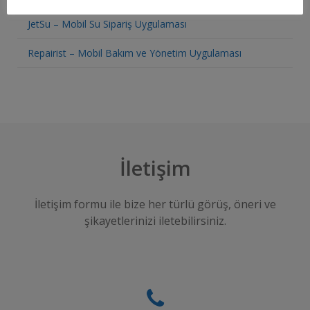
JetSu – Mobil Su Sipariş Uygulaması
Repairist – Mobil Bakım ve Yönetim Uygulaması
İletişim
İletişim formu ile bize her türlü görüş, öneri ve
şikayetlerinizi iletebilirsiniz.