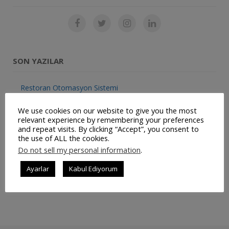
SON YAZILAR
Restoran Otomasyon Sistemi
Müşteri Panelimiz Yayınlanmıştır
We use cookies on our website to give you the most
relevant experience by remembering your preferences
and repeat visits. By clicking “Accept”, you consent to
Ticari Bilgilerimiz Değişmiştir
the use of ALL the cookies.
Do not sell my personal information
.
JetSu – Mobil Su Sipariş Uygulaması
Ayarlar
Kabul Ediyorum
Repairist – Mobil Bakım ve Yönetim Uygulaması