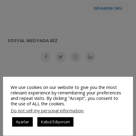
DEVAMINI OKU
SOSYAL MEDYADA BIZ
SON YAZILAR
We use cookies on our website to give you the most
relevant experience by remembering your preferences
Restoran Otomasyon Sistemi
and repeat visits. By clicking “Accept”, you consent to
the use of ALL the cookies.
Müşteri Panelimiz Yayınlanmıştır
Do not sell my personal information
.
Ticari Bilgilerimiz Değişmiştir
Ayarlar
Kabul Ediyorum
JetSu – Mobil Su Sipariş Uygulaması