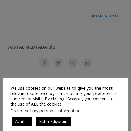
DEVAMINI OKU
SOSYAL MEDYADA BIZ
SON YAZILAR
We use cookies on our website to give you the most
relevant experience by remembering your preferences
and repeat visits. By clicking “Accept”, you consent to
Restoran Otomasyon Sistemi
the use of ALL the cookies.
Do not sell my personal information
.
Müşteri Panelimiz Yayınlanmıştır
Ayarlar
Kabul Ediyorum
Ticari Bilgilerimiz Değişmiştir